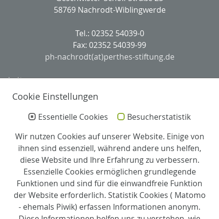
58769 Nachrodt-Wiblingwerde
Tel.: 02352 54039-0
Fax: 02352 54039-99
ph-nachrodt(at)perthes-stiftung.de
Leitung
Cookie Einstellungen
Leitung:
Anja Fellechner
Essentielle Cookies
Besucherstatistik
Wir nutzen Cookies auf unserer Website. Einige von
Stellv. Leitung und Pflegedienstleitung:
ihnen sind essenziell, während andere uns helfen,
Madita Köpke
diese Website und Ihre Erfahrung zu verbessern.
Essenzielle Cookies ermöglichen grundlegende
Zertifizierung
Funktionen und sind für die einwandfreie Funktion
der Website erforderlich. Statistik Cookies ( Matomo
Partner
- ehemals Piwik) erfassen Informationen anonym.
Diese Informationen helfen uns zu verstehen, wie